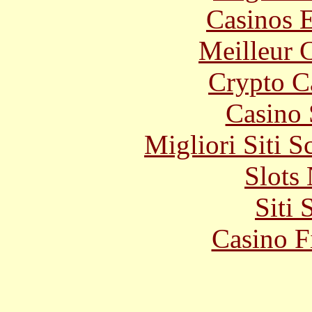
Casinos E
Meilleur 
Crypto C
Casino
Migliori Siti
Slot
Siti
Casino F